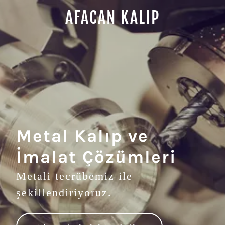
AFACAN KALIP
Metal Kalıp ve
İmalat Çözümleri
Metali tecrübemiz ile
şekillendiriyoruz.